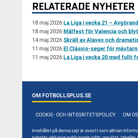
RELATERADE NYHETER
18 maj 2026
La Liga i vecka 21 – Avgöra
18 maj 2026
Målfest för Valencia och bly
14 maj 2026
Skräll av Alaves och dramatis
11 maj 2026
El Clásico-seger för mästarna
11 maj 2026
La Liga i vecka 20 med fullt
OM FOTBOLLSPLUS.SE
COOKIE- OCH INTEGRITETSPOLICY
OM O
Innehållet på denna sajt är avsett som allmän informatio
nyheter, inklusive publicerade odds, resultat, tabell