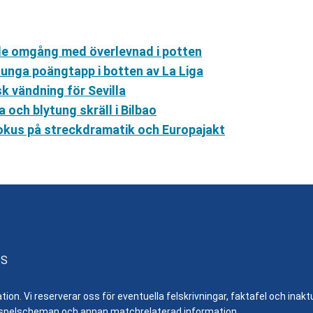
nde omgång med överlevnad i potten
tunga poängtapp i botten av La Liga
k vändning för Sevilla
 och blytung skräll i Bilbao
 fokus på streckdramatik och Europajakt
SS
n. Vi reserverar oss för eventuella felskrivningar, faktafel och inaktue
er, spelscheman och annan matchrelaterad information.