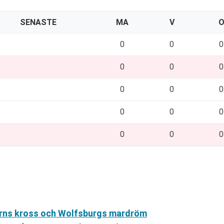
SENASTE
MA
V
0
0
0
0
0
0
0
0
0
0
0
0
0
0
0
yerns kross och Wolfsburgs mardröm