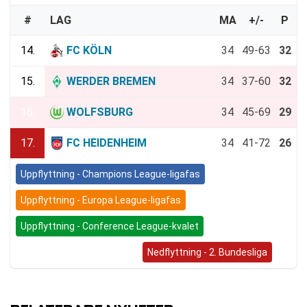
#
LAG
MA
+/-
P
14.
FC KÖLN
34
49-63
32
15.
WERDER BREMEN
34
37-60
32
16.
WOLFSBURG
34
45-69
29
17.
FC HEIDENHEIM
34
41-72
26
Uppflyttning - Champions League-ligafas
Uppflyttning - Europa League-ligafas
Uppflyttning - Conference League-kvalet
Bundesliga (Nedflyttning)
Nedflyttning - 2. Bundesliga