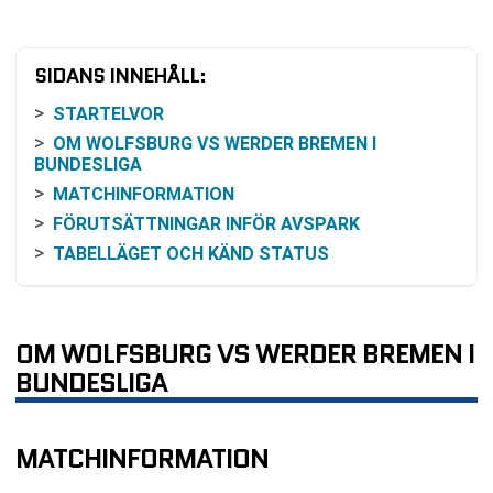
SIDANS INNEHÅLL:
STARTELVOR
OM WOLFSBURG VS WERDER BREMEN I
BUNDESLIGA
MATCHINFORMATION
FÖRUTSÄTTNINGAR INFÖR AVSPARK
TABELLÄGET OCH KÄND STATUS
SENASTE RESULTAT I LIGASPELET
INBÖRDES MÖTEN SENASTE SÄSONGERNA
ODDSBILD OCH SANNOLIKHETSRESONEMANG
OM WOLFSBURG VS WERDER BREMEN I
SÅ FÖLJER DU MATCHEN PÅ TV ELLER ONLINE
BUNDESLIGA
BEGREPP OCH DEFINITIONER
PRAKTISK ORIENTERING
MATCHINFORMATION
VANLIGA FRÅGOR OM WOLFSBURG VS WERDER
BREMEN