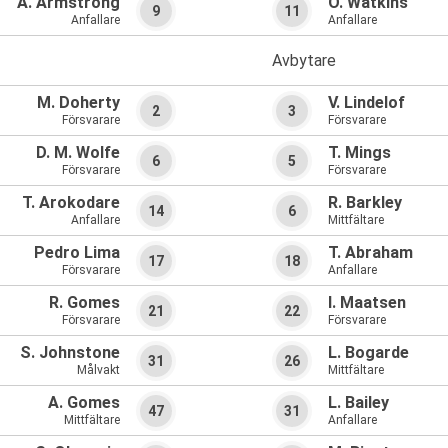
A. Armstrong
O. Watkins
9
11
Anfallare
Anfallare
Avbytare
M. Doherty
V. Lindelof
2
3
Försvarare
Försvarare
D. M. Wolfe
T. Mings
6
5
Försvarare
Försvarare
T. Arokodare
R. Barkley
14
6
Anfallare
Mittfältare
Pedro Lima
T. Abraham
17
18
Försvarare
Anfallare
R. Gomes
I. Maatsen
21
22
Försvarare
Försvarare
S. Johnstone
L. Bogarde
31
26
Målvakt
Mittfältare
A. Gomes
L. Bailey
47
31
Mittfältare
Anfallare