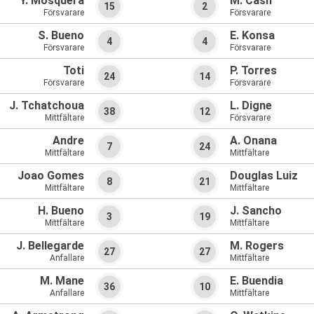
Y. Mosquera
M. Cash
15
2
Försvarare
Försvarare
S. Bueno
E. Konsa
4
4
Försvarare
Försvarare
Toti
P. Torres
24
14
Försvarare
Försvarare
J. Tchatchoua
L. Digne
38
12
Mittfältare
Försvarare
Andre
A. Onana
7
24
Mittfältare
Mittfältare
Joao Gomes
Douglas Luiz
8
21
Mittfältare
Mittfältare
H. Bueno
J. Sancho
3
19
Mittfältare
Mittfältare
J. Bellegarde
M. Rogers
27
27
Anfallare
Mittfältare
M. Mane
E. Buendia
36
10
Anfallare
Mittfältare