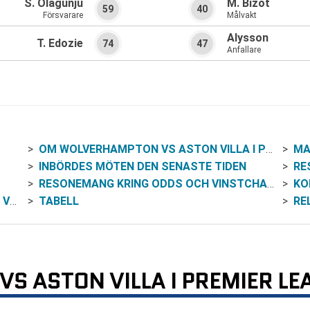
S. Olagunju
M. Bizot
59
40
Försvarare
Målvakt
Alysson
T. Edozie
74
47
Anfallare
OM WOLVERHAMPTON VS ASTON VILLA I PREMIER LEAGUE
MA
INBÖRDES MÖTEN DEN SENASTE TIDEN
RE
RESONEMANG KRING ODDS OCH VINSTCHANS (UTAN SPEKULATION)
KOM
LA
TABELL
RE
 ASTON VILLA I PREMIER LE