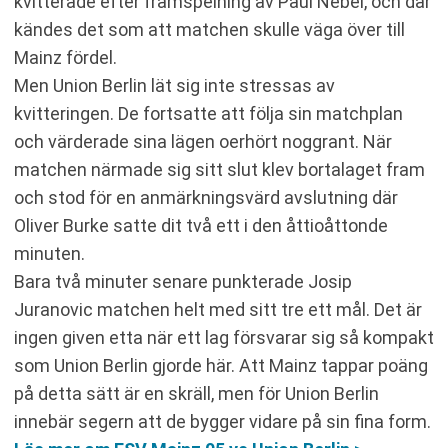
kvitterade efter framspelning av Paul Nebel, och där
kändes det som att matchen skulle väga över till
Mainz fördel.
Men Union Berlin lät sig inte stressas av
kvitteringen. De fortsatte att följa sin matchplan
och värderade sina lägen oerhört noggrant. När
matchen närmade sig sitt slut klev bortalaget fram
och stod för en anmärkningsvärd avslutning där
Oliver Burke satte dit två ett i den åttioåttonde
minuten.
Bara två minuter senare punkterade Josip
Juranovic matchen helt med sitt tre ett mål. Det är
ingen given etta när ett lag försvarar sig så kompakt
som Union Berlin gjorde här. Att Mainz tappar poäng
på detta sätt är en skräll, men för Union Berlin
innebär segern att de bygger vidare på sin fina form.