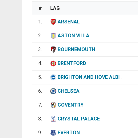
#
LAG
1.
ARSENAL
2.
ASTON VILLA
3.
BOURNEMOUTH
4.
BRENTFORD
5.
BRIGHTON AND HOVE ALBION
6.
CHELSEA
7.
COVENTRY
8.
CRYSTAL PALACE
9.
EVERTON