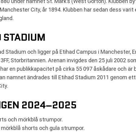
880 under namnet St. Mark’s (West Gorton). Klubben byt
nchester City, år 1894. Klubben har sedan dess varit en 
gland.
 STADIUM
Stadium och ligger på Etihad Campus i Manchester, Eng
, Storbritannien. Arenan invigdes den 25 juli 2002 som 
har en publikkapacitet på cirka 55 097 åskådare och är 
an namnet ändrades till Etihad Stadium 2011 genom ett
ity.
NGEN 2024–2025
rts och mörkblå strumpor.
, mörkblå shorts och gula strumpor.