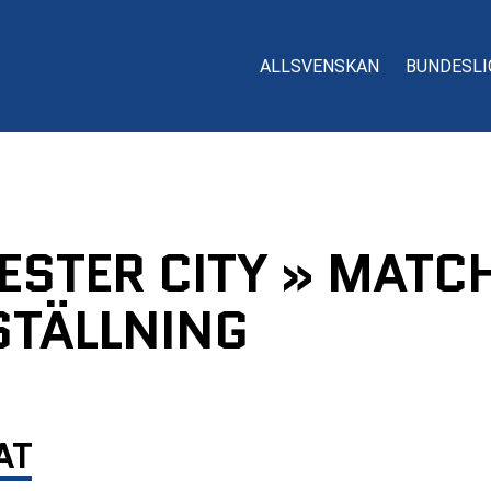
ALLSVENSKAN
BUNDESLI
STER CITY » MATCH
TÄLLNING
AT