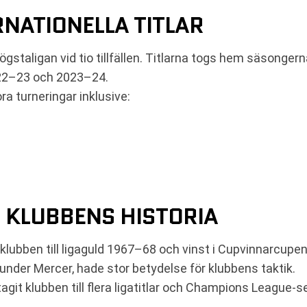
RNATIONELLA TITLAR
ögstaligan vid tio tillfällen. Titlarna togs hem säsong
22–23 och 2023–24.
ora turneringar inklusive:
 KLUBBENS HISTORIA
klubben till ligaguld 1967–68 och vinst i Cupvinnarcupe
under Mercer, hade stor betydelse för klubbens taktik.
tagit klubben till flera ligatitlar och Champions League-s