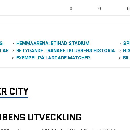
0
0
0
G
HEMMAARENA: ETIHAD STADIUM
SP
TLAR
BETYDANDE TRÄNARE I KLUBBENS HISTORIA
HI
EXEMPEL PÅ LADDADE MATCHER
BI
R CITY
BENS UTVECKLING