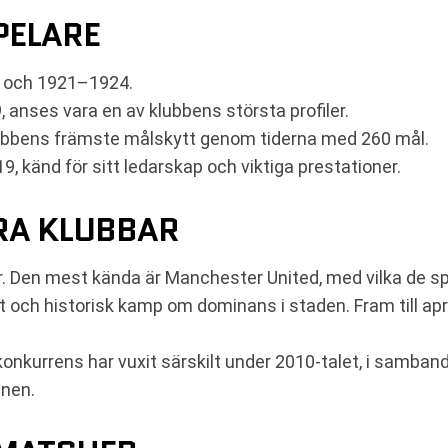
PELARE
6 och 1921–1924.
79, anses vara en av klubbens största profiler.
ubbens främste målskytt genom tiderna med 260 mål.
, känd för sitt ledarskap och viktiga prestationer.
RA KLUBBAR
r. Den mest kända är Manchester United, med vilka de s
t och historisk kamp om dominans i staden. Fram till apr
s konkurrens har vuxit särskilt under 2010-talet, i samb
enen.