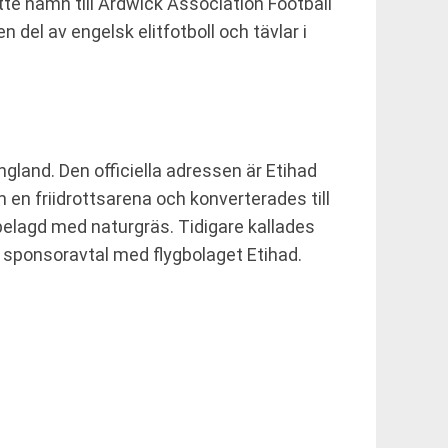
te namn till Ardwick Association Football
del av engelsk elitfotboll och tävlar i
land. Den officiella adressen är Etihad
en friidrottsarena och konverterades till
belagd med naturgräs. Tidigare kallades
 sponsoravtal med flygbolaget Etihad.