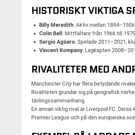
HISTORISKT VIKTIGA S
Billy Meredith
: Aktiv mellan 1894–190
Colin Bell
: Mittfältare från 1966 till 19
Sergio Agüero
: Spelade 2011–2021, kl
Vincent Kompany
: Lagkapten 2008–2019
RIVALITETER MED AND
Manchester City har flera betydande rivale
Rivaliteten grundar sig på geografisk närhe
tävlingssammanhang.
En annan viktig rival är Liverpool FC. Dera
Premier League och på den europeiska sc