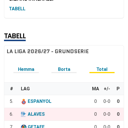
TABELL
TABELL
LA LIGA 2026/27 - GRUNDSERIE
Hemma
Borta
Total
#
LAG
MA
+/-
P
5.
ESPANYOL
0
0-0
0
6.
ALAVES
0
0-0
0
7.
GETAFE
0
0-0
0