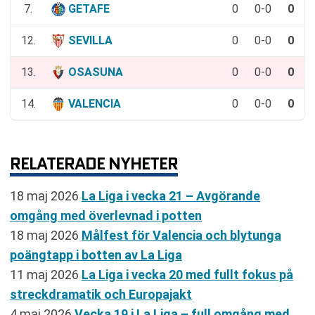
7.
GETAFE
0
0-0
0
12.
SEVILLA
0
0-0
0
13.
OSASUNA
0
0-0
0
14.
VALENCIA
0
0-0
0
RELATERADE NYHETER
18 maj 2026
La Liga i vecka 21 – Avgörande
omgång med överlevnad i potten
18 maj 2026
Målfest för Valencia och blytunga
poängtapp i botten av La Liga
11 maj 2026
La Liga i vecka 20 med fullt fokus på
streckdramatik och Europajakt
4 maj 2026
Vecka 19 i La Liga – full omgång med