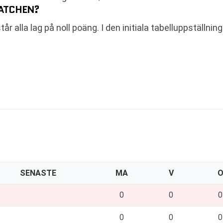
MATCHEN?
r alla lag på noll poäng. I den initiala tabelluppställn
SENASTE
MA
V
0
0
0
0
0
0