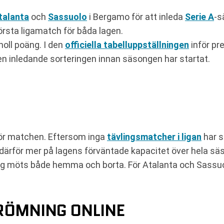
talanta
och
Sassuolo
i Bergamo för att inleda
Serie A
-s
sta ligamatch för båda lagen.
noll poäng. I den
officiella tabelluppställningen
inför pr
den inledande sorteringen innan säsongen har startat.
nför matchen. Eftersom inga
tävlingsmatcher i ligan
har s
därför mer på lagens förväntade kapacitet över hela s
lag möts både hemma och borta. För Atalanta och Sassuo
RÖMNING ONLINE