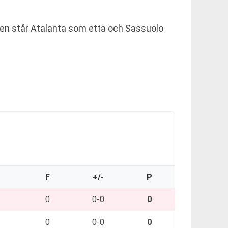
ingen står Atalanta som etta och Sassuolo
O
F
+/-
P
0
0-0
0
0
0-0
0