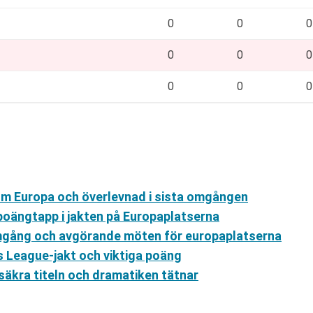
0
0
0
0
0
0
0
0
0
 om Europa och överlevnad i sista omgången
poängtapp i jakten på Europaplatserna
 omgång och avgörande möten för europaplatserna
s League-jakt och viktiga poäng
 säkra titeln och dramatiken tätnar