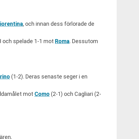
iorentina
, och innan dess förlorade de
 och spelade 1-1 mot
Roma
. Dessutom
rino
(1-2). Deras senaste seger i en
uddamålet mot
Como
(2-1) och Cagliari (2-
ären.