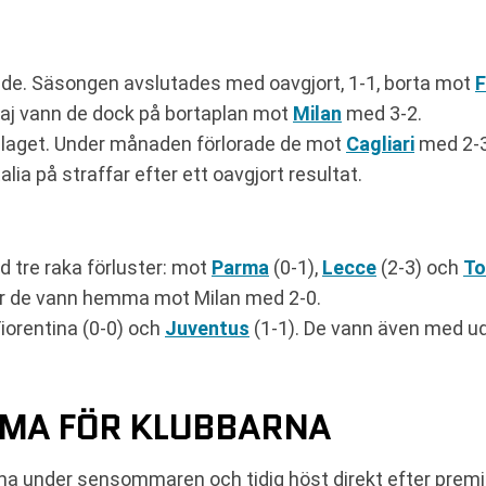
ande. Säsongen avslutades med oavgjort, 1-1, borta mot
F
maj vann de dock på bortaplan mot
Milan
med 3-2.
 laget. Under månaden förlorade de mot
Cagliari
med 2-3
alia på straffar efter ett oavgjort resultat.
tre raka förluster: mot
Parma
(0-1),
Lecce
(2-3) och
To
är de vann hemma mot Milan med 2-0.
iorentina (0-0) och
Juventus
(1-1). De vann även med 
MA FÖR KLUBBARNA
ma under sensommaren och tidig höst direkt efter premi