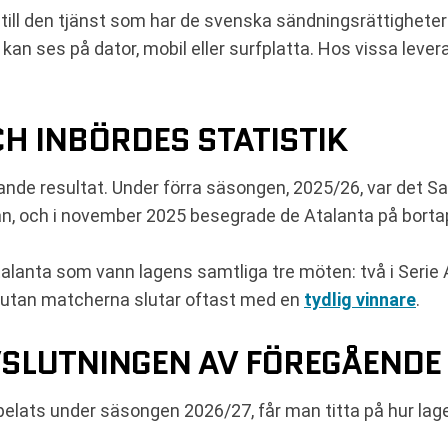
g till den tjänst som har de svenska sändningsrättighet
an ses på dator, mobil eller surfplatta. Hos vissa lever
H INBÖRDES STATISTIK
rande resultat. Under förra säsongen, 2025/26, var det
, och i november 2025 besegrade de Atalanta på bortap
lanta som vann lagens samtliga tre möten: två i Serie A 
, utan matcherna slutar oftast med en
tydlig vinnare
.
VSLUTNINGEN AV FÖREGÅENDE
elats under säsongen 2026/27, får man titta på hur lag