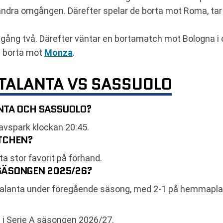
andra omgången. Därefter spelar de borta mot Roma, ta
ång två. Därefter väntar en bortamatch mot Bologna i
e borta mot
Monza
.
ATALANTA VS SASSUOLO
NTA OCH SASSUOLO?
vspark klockan 20:45.
ATCHEN?
a stor favorit på förhand.
SÄSONGEN 2025/26?
alanta under föregående säsong, med 2-1 på hemmaplan
 i Serie A säsongen 2026/27.