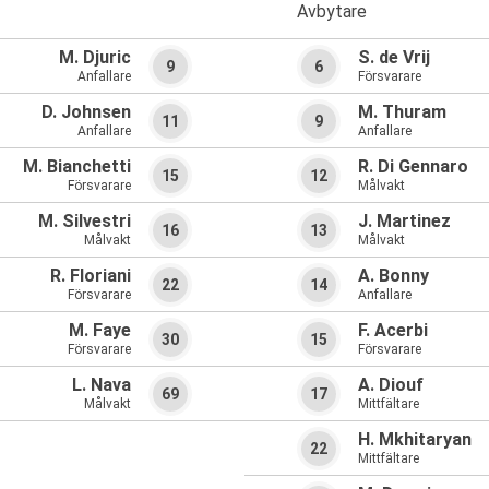
Avbytare
M. Djuric
S. de Vrij
9
6
Anfallare
Försvarare
D. Johnsen
M. Thuram
11
9
Anfallare
Anfallare
M. Bianchetti
R. Di Gennaro
15
12
Försvarare
Målvakt
M. Silvestri
J. Martinez
16
13
Målvakt
Målvakt
R. Floriani
A. Bonny
22
14
Försvarare
Anfallare
M. Faye
F. Acerbi
30
15
Försvarare
Försvarare
L. Nava
A. Diouf
69
17
Målvakt
Mittfältare
H. Mkhitaryan
22
Mittfältare