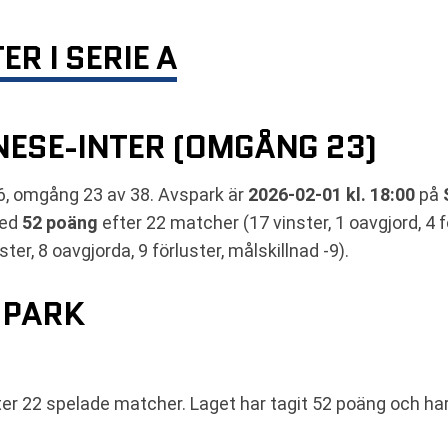
R I SERIE A
ESE-INTER (OMGÅNG 23)
6, omgång 23 av 38. Avspark är
2026-02-01 kl. 18:00
på
med
52 poäng
efter 22 matcher (17 vinster, 1 oavgjord, 4 
ter, 8 oavgjorda, 9 förluster, målskillnad -9).
SPARK
ter 22 spelade matcher. Laget har tagit 52 poäng och ha