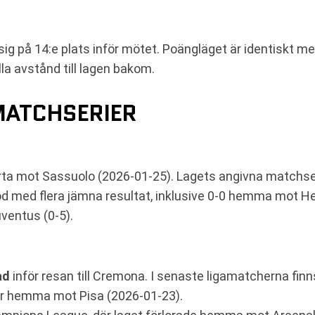
g på 14:e plats inför mötet. Poängläget är identiskt med
lla avstånd till lagen bakom.
MATCHSERIER
ta mot Sassuolo (2026-01-25). Lagets angivna matchser
iod med flera jämna resultat, inklusive 0-0 hemma mot H
ventus (0-5).
ad
inför resan till Cremona. I senaste ligamatcherna fin
r hemma mot Pisa (2026-01-23).