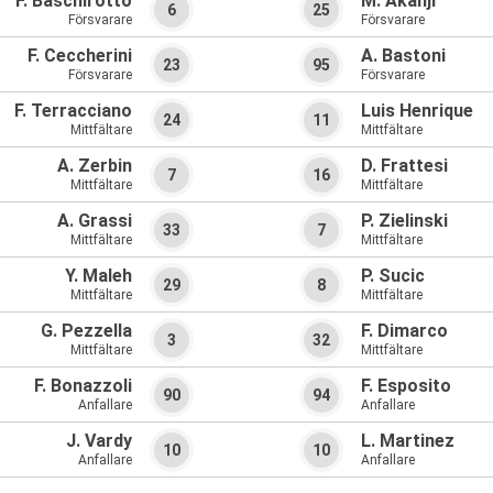
F. Baschirotto
M. Akanji
6
25
Försvarare
Försvarare
F. Ceccherini
A. Bastoni
23
95
Försvarare
Försvarare
F. Terracciano
Luis Henrique
24
11
Mittfältare
Mittfältare
A. Zerbin
D. Frattesi
7
16
Mittfältare
Mittfältare
A. Grassi
P. Zielinski
33
7
Mittfältare
Mittfältare
Y. Maleh
P. Sucic
29
8
Mittfältare
Mittfältare
G. Pezzella
F. Dimarco
3
32
Mittfältare
Mittfältare
F. Bonazzoli
F. Esposito
90
94
Anfallare
Anfallare
J. Vardy
L. Martinez
10
10
Anfallare
Anfallare