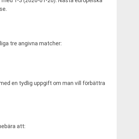
l med 1-3 (2026-01-20). Nästa europeiska
se.
tliga tre angivna matcher:
 med en tydlig uppgift om man vill förbättra
nebära att: