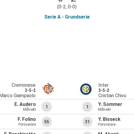
(0-2, 0-0)
Serie A - Grundserie
Cremonese
Inter
3-5-2
3-5-2
Marco Giampaolo
Cristian Chivu
E. Audero
Y. Sommer
1
1
Målvakt
Målvakt
F. Folino
Y. Bisseck
55
31
Försvarare
Försvarare