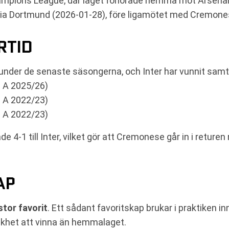
 Champions League, där laget förlorade hemma mot Arsena
ia Dortmund (2026-01-28), före ligamötet med Cremone
RTID
len under de senaste säsongerna, och Inter har vunnit sam
e A 2025/26)
e A 2022/23)
e A 2022/23)
4-1 till Inter, vilket gör att Cremonese går in i returen
AP
stor favorit
. Ett sådant favoritskap brukar i praktiken in
ikhet att vinna än hemmalaget.