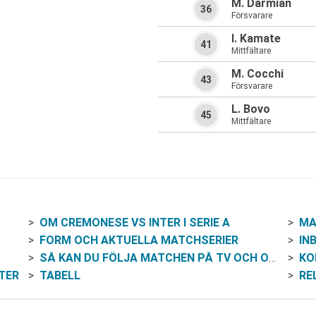
M. Darmian
36
Försvarare
I. Kamate
41
Mittfältare
M. Cocchi
43
Försvarare
L. Bovo
45
Mittfältare
OM CREMONESE VS INTER I SERIE A
MA
FORM OCH AKTUELLA MATCHSERIER
IN
SÅ KAN DU FÖLJA MATCHEN PÅ TV OCH ONLINE
KO
TER
TABELL
RE