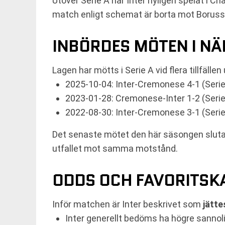
Utöver Serie A har Inter nyligen spelat i
match enligt schemat är borta mot Boruss
INBÖRDES MÖTEN I NÄ
Lagen har mötts i Serie A vid flera tillfäl
2025-10-04: Inter-Cremonese 4-1 (Seri
2023-01-28: Cremonese-Inter 1-2 (Seri
2022-08-30: Inter-Cremonese 3-1 (Seri
Det senaste mötet den här säsongen slutade 
utfallet mot samma motstånd.
ODDS OCH FAVORITSK
Inför matchen är Inter beskrivet som
jätte
Inter generellt bedöms ha högre sannol