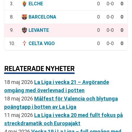
3.
ELCHE
0
0-0
0
8.
BARCELONA
0
0-0
0
9.
LEVANTE
0
0-0
0
10.
CELTA VIGO
0
0-0
0
RELATERADE NYHETER
18 maj 2026
La Liga i vecka 21 – Avgörande
omgång med överlevnad i potten
18 maj 2026
Målfest för Valencia och blytunga
poängtapp i botten av La Liga
11 maj 2026
La Liga i vecka 20 med fullt fokus på
streckdramatik och Europajakt
4 maj 2026
Vecka 19 i La Liga – full omgång med